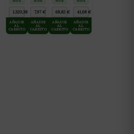
stock
stock
stock
stock
3000
FORMULA
L/DIA
Nº2
1.320,38
€
7,97
€
68,82
€
41,68
€
HASTA
BLOOM
125 L/H
10L
AÑADIR
AÑADIR
AÑADIR
AÑADIR
AL
AL
AL
AL
CARRITO
CARRITO
CARRITO
CARRITO