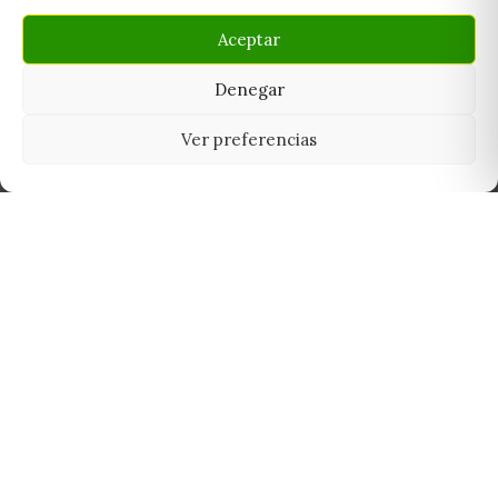
Aceptar
Denegar
Ver preferencias
Tu grow shop de confianza en
Casarrubios del Monte. Semillas, cultivo,
nutrición y accesorios para el cultivador