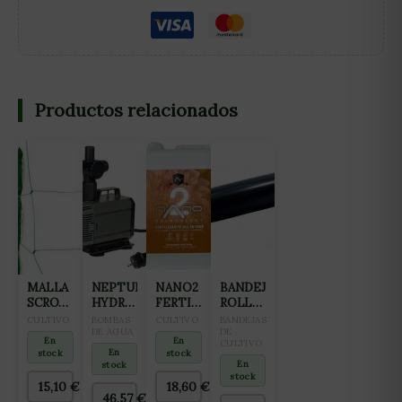
Productos relacionados
MALLA
NEPTUNE
NANO2
BANDEJA
SCROG
HYDROPONICS
FERTILIZANTE
ROLL
VERDE
BOMBA
ALL IN
TRAY
CULTIVO
BOMBAS
CULTIVO
BANDEJAS
15X15CM
SUMERGIBLE
DE AGUA
ONE
PARA
DE
En
En
CULTIVO
(2X25M)
NH-
(FLORACIÓN
CULTIVO
En
stock
stock
3000
Y
1M
En
stock
stock
FINALIZACIÓN)
15,10
€
18,60
€
2L
46,57
€