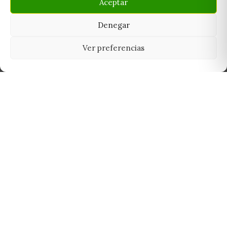
Aceptar
Denegar
Ver preferencias
Tu grow shop de confianza en
Casarrubios del Monte. Semillas, cultivo,
nutrición y accesorios para el cultivador
exigente.