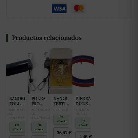
Productos relacionados
BANDEJA
POLEA
NANO1
PIEDRA
ROLL
PRO
FERTILIZANTE
DIFUSORA
TRAY
HANGER
ALL IN
AQUAKING
BANDEJAS
ACCESORIOS
CULTIVO
BOMBAS
PARA
DE
68KG
DE
ONE
ANILLO
DE AIRE
En
CULTIVO
ILUMINACION
CULTIVO
(CRECIMIENTO
(12CM)
En
stock
1M
Y
En
En
stock
stock
stock
PREFLORACIÓN)
36,97
€
10L
4,46
€