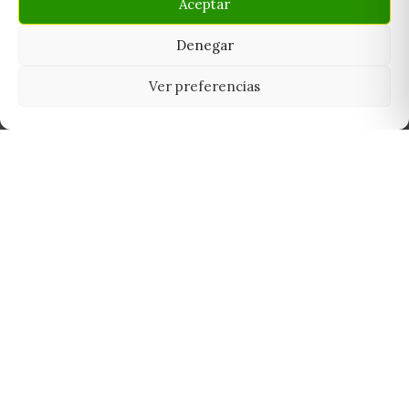
Aceptar
Denegar
Ver preferencias
Tu grow shop de confianza en
Casarrubios del Monte. Semillas, cultivo,
nutrición y accesorios para el cultivador
exigente.