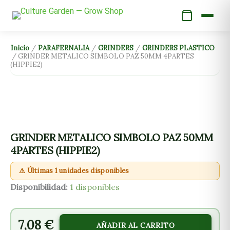
Ir
al
contenido
GRINDER
Inicio
/
PARAFERNALIA
/
GRINDERS
/
GRINDERS PLASTICO
/ GRINDER METALICO SIMBOLO PAZ 50MM 4PARTES
METALICO
(HIPPIE2)
SIMBOLO
PAZ
50MM
4PARTES
(HIPPIE2)
GRINDER METALICO SIMBOLO PAZ 50MM
cantidad
4PARTES (HIPPIE2)
⚠ Últimas 1 unidades disponibles
Disponibilidad:
1 disponibles
7,08
€
AÑADIR AL CARRITO