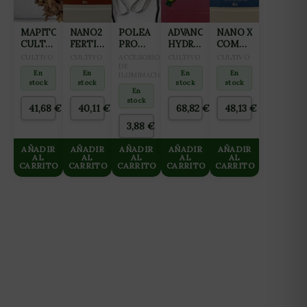
MAPITO
NANO2
POLEA
ADVANCED
NANO X
CULTIWOOL
FERTILIZANTE
PRO
HYDROPONICS
COMPLEMENTO
80L
ALL IN
HANGER
OF
PARA
CULTIVO
CULTIVO
ACCESORIOS
CULTIVO
CULTIVO
ONE
68KG
DE
HOLLAND
HIDROPONÍA
En
En
En
En
ILUMINACION
(FLORACIÓN
DUTCH
Y
stock
stock
stock
stock
Y
FORMULA
AGUAS
En
stock
FINALIZACIÓN)
Nº2
BLANDAS
41,68
€
40,11
€
68,82
€
48,13
€
10L
BLOOM
10L
3,88
€
10L
AÑADIR
AÑADIR
AÑADIR
AÑADIR
AÑADIR
AL
AL
AL
AL
AL
CARRITO
CARRITO
CARRITO
CARRITO
CARRITO