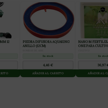
MM 12
PIEDRA DIFUSORA AQUAKING
NANO M FERTILIZ
ANILLO (12CM)
ONE PARA CULTIV
10L
BOMBAS DE AIRE
CULTIVO
En stock
En stoc
4,46
€
36,97
RRITO
AÑADIR AL CARRITO
AÑADIR AL 