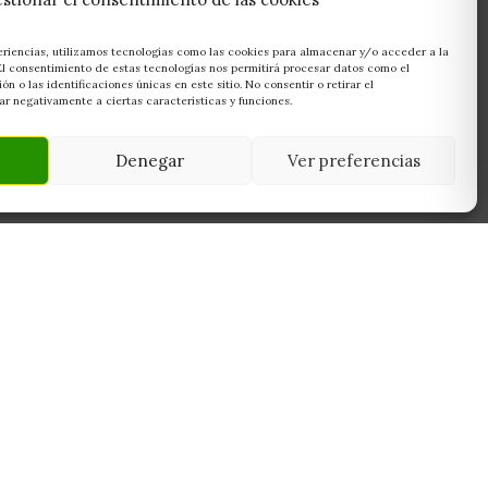
eriencias, utilizamos tecnologías como las cookies para almacenar y/o acceder a la
 El consentimiento de estas tecnologías nos permitirá procesar datos como el
 o las identificaciones únicas en este sitio. No consentir o retirar el
r negativamente a ciertas características y funciones.
Denegar
Ver preferencias
NEWSLETTER
45950
Suscríbete y recibe las últimas ofertas,
 Toledo
novedades y consejos de cultivo antes que
nadie.