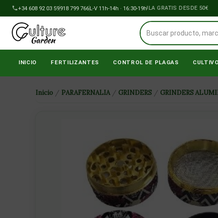
Ir
+34 608 92 03 59
918 799 766
ENVÍOS A PENÍNSULA GRATIS DESDE 50€
L-V 11h-14h · 16:30-19h
al
contenido
INICIO
FERTILIZANTES
CONTROL DE PLAGAS
CULTIV
Inicio
/
PARAFERNALIA
/
GRINDERS
/
GRINDERS ALUMI