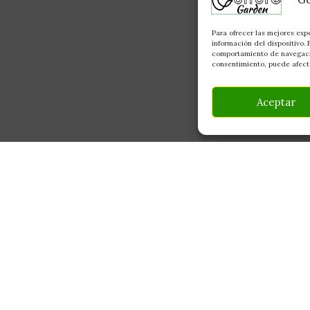
Para ofrecer las mejores exp
información del dispositivo.
comportamiento de navegación
consentimiento, puede afecta
Aceptar
INFORMACIÓN
CONTACTO
Av Monte Boyal, 54 — 
Mi Cuenta
Casarrubios del Monte,
Carrito
info@culturegarden.es
¿Dónde está mi pedido?
+34 608 92 03 59
Lun–Vie: 9:00–19:00
FAQ's
Sáb: 10:00–14:00
Noticias y Artículos