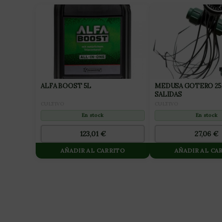
ALFA BOOST 5L
MEDUSA GOTERO 25
SALIDAS
CULTIVO
CULTIVO
En stock
En stock
123,01
€
27,06
€
AÑADIR AL CARRITO
AÑADIR AL CA