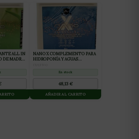
ANTE ALL IN
NANO X COMPLEMENTO PARA
O DE MADRES
HIDROPONÍA Y AGUAS
BLANDAS 10L
CULTIVO
k
En stock
€
48,13
€
CARRITO
AÑADIR AL CARRITO