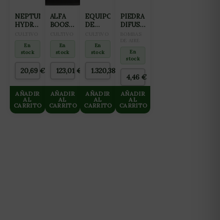
NEPTUNE
ALFA
EQUIPO
PIEDRA
HYDROPONICS
BOOST
DE
DIFUSORA
CABLE
5L
OSMOSIS
AQUAKING
CULTIVO
CULTIVO
CULTIVO
BOMBAS
DE
INVERSA
ANILLO
DE AIRE
En
En
En
CALOR
GROWMAX
(12CM)
En
stock
stock
stock
10 M-
3000
stock
60W
L/DIA
20,69
€
123,01
€
1.320,38
€
HASTA
4,46
€
125 L/H
AÑADIR
AÑADIR
AÑADIR
AÑADIR
AL
AL
AL
AL
CARRITO
CARRITO
CARRITO
CARRITO