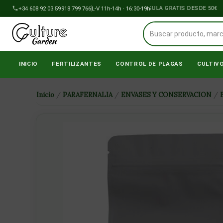
Ir
+34 608 92 03 59
918 799 766
L-V 11h-14h · 16:30-19h
ENVÍOS A PENÍNSULA GRATIS DESDE 50€
al
contenido
INICIO
FERTILIZANTES
CONTROL DE PLAGAS
CULTIV
Inicio
/
PARAFERNALIA
/
ENVASES Y CONSERVACION
/