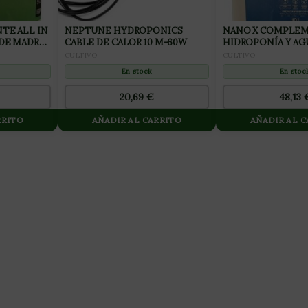
TE ALL IN
NEPTUNE HYDROPONICS
NANO X COMPLEM
 DE MADRES
CABLE DE CALOR 10 M-60W
HIDROPONÍA Y AG
BLANDAS 10L
CULTIVO
CULTIVO
En stock
En stoc
20,69
€
48,13
RRITO
AÑADIR AL CARRITO
AÑADIR AL 