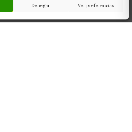
Denegar
Ver preferencias
NEWSLETTER
45950
Suscríbete y recibe las últimas ofertas,
 Toledo
novedades y consejos de cultivo antes que
nadie.
Suscribirme
Sin spam. Cancela cuando quieras.