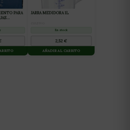
ENTO PARA
JARRA MEDIDORA 1L
UAS
CULTIVO
En stock
k
2,52
€
€
CARRITO
AÑADIR AL CARRITO