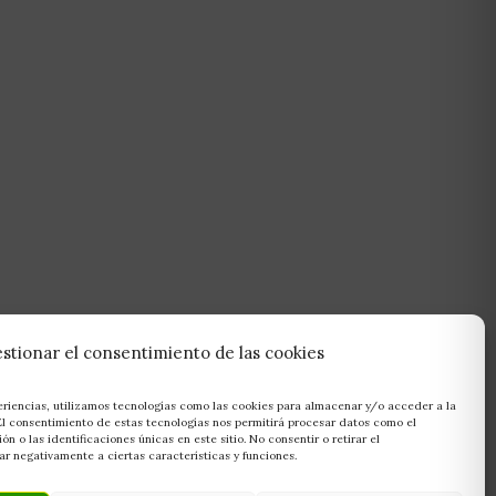
stionar el consentimiento de las cookies
eriencias, utilizamos tecnologías como las cookies para almacenar y/o acceder a la
 El consentimiento de estas tecnologías nos permitirá procesar datos como el
 o las identificaciones únicas en este sitio. No consentir o retirar el
r negativamente a ciertas características y funciones.