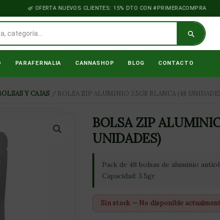
OFERTA NUEVOS CLIENTES: 15% DTO CON #PRIMERACOMPRA
O
PARAFERNALIA
CANNASHOP
BLOG
CONTACTO
BOLSAS Y CAJAS
/ BOLSA ZIP ALUMINIO 3.5GR BLANCA (48 UNIDADE
BOLSA ZIP ALUMINIO
UNIDADES)
Pack de 48 bolsas de aluminio antiol
Capacidad: 3.5gr
Sin stock — No disponible actualmen