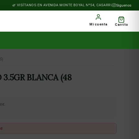
VISÍTANOS EN AVENIDA MONTE BOYAL Nº54, CASARRUBIOS DEL MONTE
Síguenos
Mi cuenta
Carrito
S)
 3.5GR BLANCA (48
or.
te