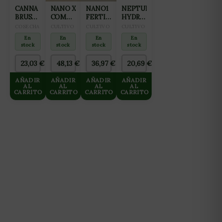
CANNA
NANO X
NANO1
NEPTUNE
BRUSH
COMPLEMENTO
FERTILIZANTE
HYDROPONICS
CEPILLO
PARA
ALL IN
CABLE
COSECHA
CULTIVO
CULTIVO
CULTIVO
DE
HIDROPONÍA
ONE
DE
En
En
En
En
CORTE
Y
(CRECIMIENTO
CALOR
stock
stock
stock
stock
AGUAS
Y
10 M-
BLANDAS
PREFLORACIÓN)
60W
23,03
€
48,13
€
36,97
€
20,69
€
10L
10L
AÑADIR
AÑADIR
AÑADIR
AÑADIR
AL
AL
AL
AL
CARRITO
CARRITO
CARRITO
CARRITO