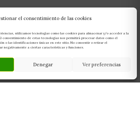
stionar el consentimiento de las cookies
eriencias, utilizamos tecnologías como las cookies para almacenar y/o acceder a la
 El consentimiento de estas tecnologías nos permitirá procesar datos como el
 o las identificaciones únicas en este sitio. No consentir o retirar el
r negativamente a ciertas características y funciones.
Denegar
Ver preferencias
NEWSLETTER
45950
Suscríbete y recibe las últimas ofertas,
 Toledo
novedades y consejos de cultivo antes que
nadie.