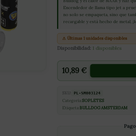
Bulldog y el calor de NAAR y haz qu
Encendedor de llama tipo jet a prue
no solo se empaqueta, sino que tam
recargable y está hecho de metal, ¡l
⚠ Últimas 1 unidades disponibles
Disponibilidad:
1 disponibles
10,89
€
SKU:
PL-SM003124
Categoría:
SOPLETES
Etiqueta:
BULLDOG AMSTERDAM
Pago