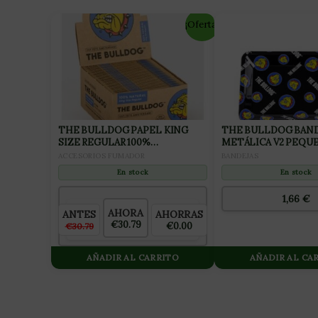
¡Oferta!
THE BULLDOG PAPEL KING
THE BULLDOG BAN
SIZE REGULAR 100%
METÁLICA V2 PEQU
UNBLEACHED (50 LIBRILLOS X
ACCESORIOS FUMADOR
BANDEJAS
DISPLAY)
En stock
En stock
1,66
€
AHORA
AHORRAS
ANTES
€30.79
€0.00
€30.79
AÑADIR AL CARRITO
AÑADIR AL CA