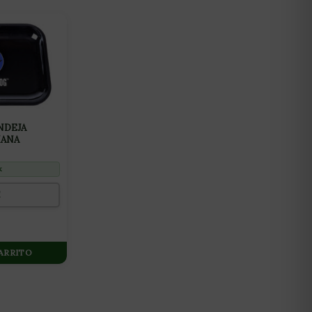
NDEJA
IANA
k
€
CARRITO