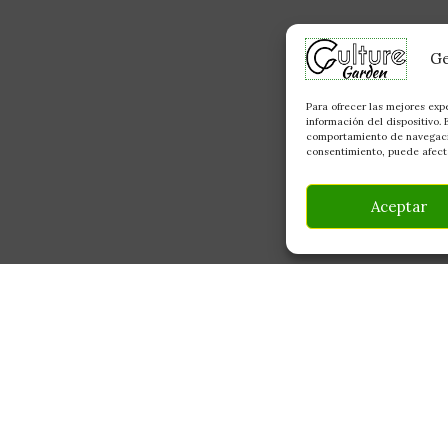
Ge
Para ofrecer las mejores exp
información del dispositivo.
comportamiento de navegación
consentimiento, puede afecta
Aceptar
INFORMACIÓN
CONTACTO
Av Monte Boyal, 54 — 
Mi Cuenta
Casarrubios del Monte,
Carrito
info@culturegarden.es
¿Dónde está mi pedido?