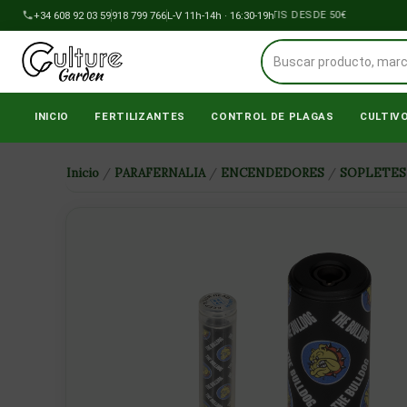
Ir
+34 608 92 03 59
918 799 766
ENVÍOS A PENÍNSULA GRATIS DESDE 50€
L-V 11h-14h · 16:30-19h
al
contenido
INICIO
FERTILIZANTES
CONTROL DE PLAGAS
CULTIV
Inicio
/
PARAFERNALIA
/
ENCENDEDORES
/
SOPLETES