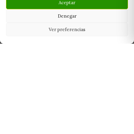
Aceptar
Denegar
Ver preferencias
Tu grow shop de confianza en
Casarrubios del Monte. Semillas, cultivo,
nutrición y accesorios para el cultivador
exigente.