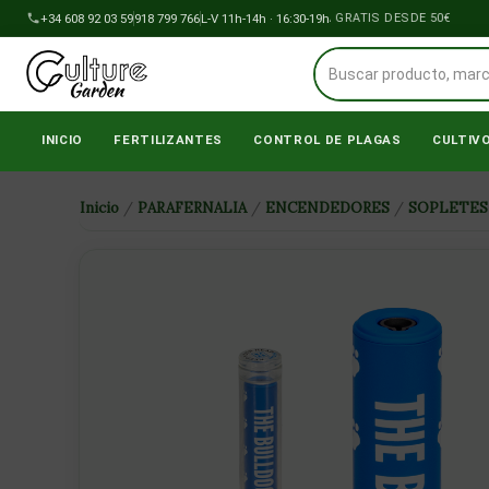
Ir
+34 608 92 03 59
918 799 766
ENVÍOS A PENÍNSULA GRATIS DESDE 50€
L-V 11h-14h · 16:30-19h
al
contenido
INICIO
FERTILIZANTES
CONTROL DE PLAGAS
CULTIV
Inicio
/
PARAFERNALIA
/
ENCENDEDORES
/
SOPLETES