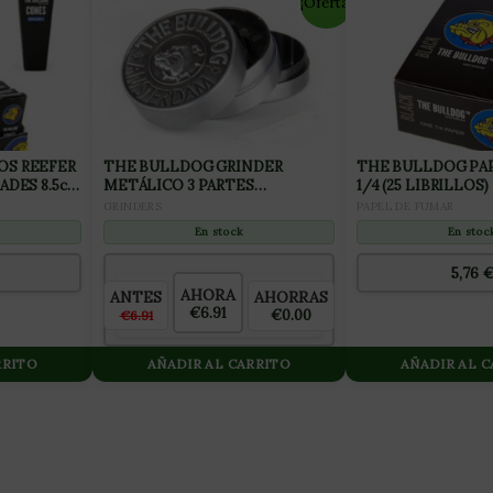
¡Oferta!
OS REEFER
THE BULLDOG GRINDER
THE BULLDOG PAP
ADES 8.5cm
METÁLICO 3 PARTES
1/4 (25 LIBRILLOS)
PLATEADO»WORLDWIDE»
GRINDERS
PAPEL DE FUMAR
En stock
En stoc
5,76
AHORA
AHORRAS
ANTES
€6.91
€0.00
€6.91
RRITO
AÑADIR AL CARRITO
AÑADIR AL 