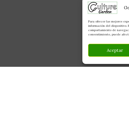
Ge
Para ofrecer las mejores exp
información del dispositivo.
comportamiento de navegación
consentimiento, puede afecta
Aceptar
INFORMACIÓN
CONTACTO
Av Monte Boyal, 54 — 
Mi Cuenta
Casarrubios del Monte,
Carrito
info@culturegarden.es
¿Dónde está mi pedido?
+34 608 92 03 59
Lun–Vie: 9:00–19:00
FAQ's