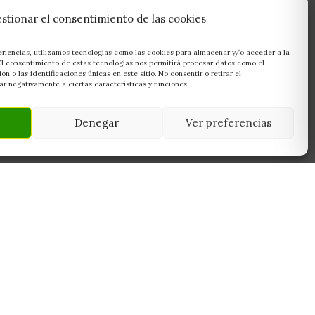
stionar el consentimiento de las cookies
eriencias, utilizamos tecnologías como las cookies para almacenar y/o acceder a la
 El consentimiento de estas tecnologías nos permitirá procesar datos como el
 o las identificaciones únicas en este sitio. No consentir o retirar el
r negativamente a ciertas características y funciones.
Denegar
Ver preferencias
NEWSLETTER
45950
Suscríbete y recibe las últimas ofertas,
 Toledo
novedades y consejos de cultivo antes que
nadie.