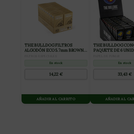
THE BULLDOG FILTROS
THE BULLDOG CON
ALGODÓN ECO 5.7mm BROWN
PAQUETE DE 6 UNID
(MARRON)(20 CAJAS)
(30 PAQUETES)
FILTROS ESPECIALES
PAPEL DE FUMAR
En stock
En stock
14,22
€
33,43
€
AÑADIR AL CARRITO
AÑADIR AL CA