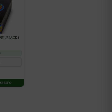
EL BLACK 1
k
€
CARRITO