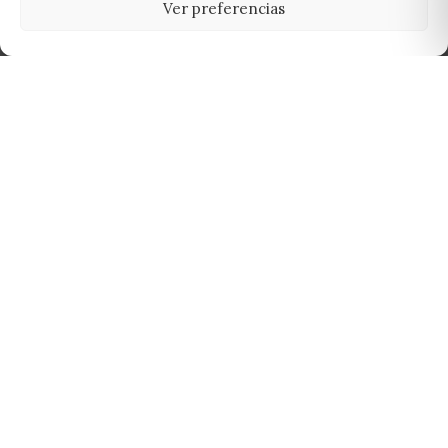
Ver preferencias
Tu grow shop de confianza en
Casarrubios del Monte. Semillas, cultivo,
nutrición y accesorios para el cultivador
exigente.