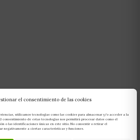
stionar el consentimiento de las cookies
eriencias, utilizamos tecnologías como las cookies para almacenar y/o acceder a la
 El consentimiento de estas tecnologías nos permitirá procesar datos como el
 o las identificaciones únicas en este sitio. No consentir o retirar el
r negativamente a ciertas características y funciones.