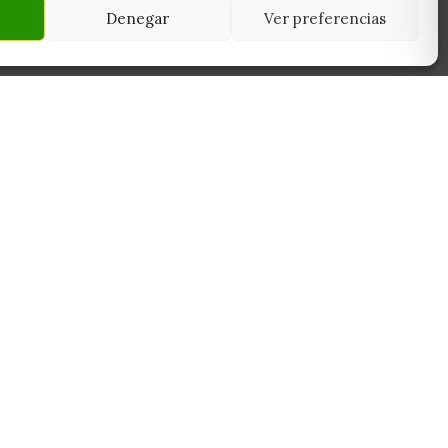
Denegar
Ver preferencias
NEWSLETTER
45950
Suscríbete y recibe las últimas ofertas,
 Toledo
novedades y consejos de cultivo antes que
nadie.
Suscribirme
Sin spam. Cancela cuando quieras.