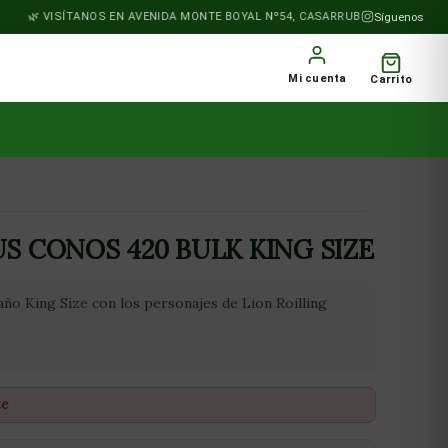
VISÍTANOS EN AVENIDA MONTE BOYAL Nº54, CASARRUBIOS DEL MONTE
Síguenos
Mi cuenta
Carrito
S CONOS 420 BULK KING SIZE
ño King Size con los personajes de Lion Roilling
te