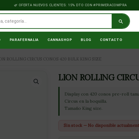
OFERTA NUEVOS CLIENTES: 15% DTO CON #PRIMERACOMPRA
O
PARAFERNALIA
CANNASHOP
BLOG
CONTACTO
ON ROLLING CIRCUS CONOS 420 BULK KING SIZE
LION ROLLING CIRCU
Display con 420 conos pre-roll tama
Circus en la boquilla.
Tamaño King size.
Sin stock — No disponible actualmen