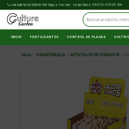
Ir
+34 608 92 03 59
918 799 766
ENVÍOS A PENÍNSULA GRATIS DESDE 50€
L-V 11h-14h · 16:30-19h
al
contenido
INICIO
FERTILIZANTES
CONTROL DE PLAGAS
CULTIV
Inicio
/
PARAFERNALIA
/
ARTICULOS DE FUMADOR
/ LI