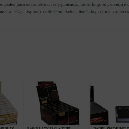
enciales para sesiones suaves y pausadas: finos, limpios y siempr
eado. -Caja expositora de 32 unidades, diseñada para una comercia
DISPLAY
RAW BLACK 1 1/4 + TIPS
PAPEL SMOKING D