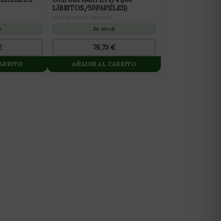
LIBRITOS/50PAPELES)
ACCESORIOS FUMADOR
k
En stock
€
76,73
€
CARRITO
AÑADIR AL CARRITO