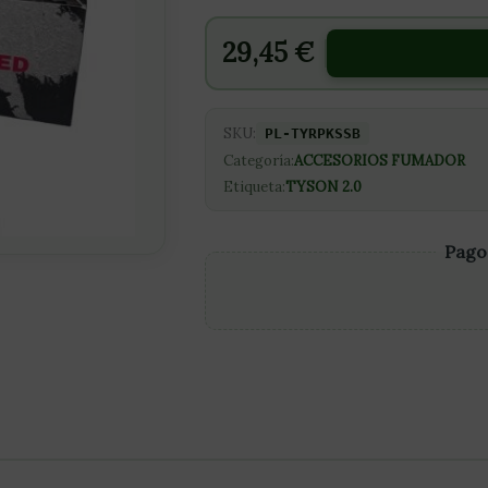
(32UD)
cantidad
29,45
€
SKU:
PL-TYRPKSSB
Categoría:
ACCESORIOS FUMADOR
Etiqueta:
TYSON 2.0
Pago