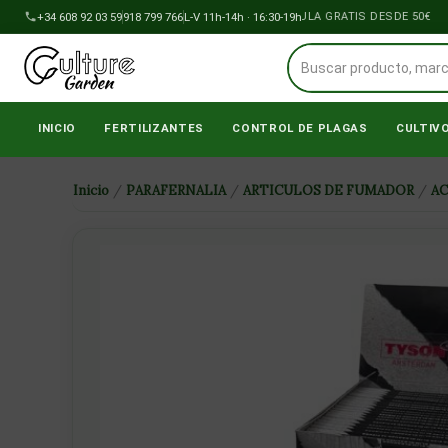
Ir
+34 608 92 03 59
918 799 766
ENVÍOS A PENÍNSULA GRATIS DESDE 50€
L-V 11h-14h · 16:30-19h
al
contenido
INICIO
FERTILIZANTES
CONTROL DE PLAGAS
CULTIV
Inicio
/
PARAFERNALIA
/
ARTICULOS DE FUMADOR
/
A