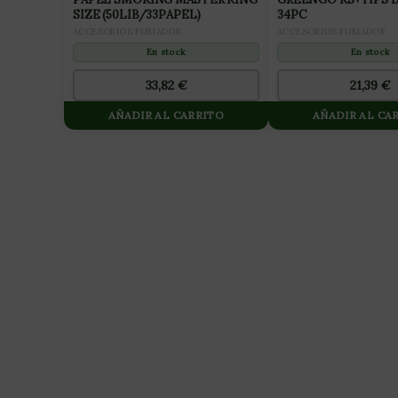
SIZE (50LIB/33PAPEL)
34PC
ACCESORIOS FUMADOR
ACCESORIOS FUMADOR
En stock
En stock
33,82
€
21,39
€
AÑADIR AL CARRITO
AÑADIR AL CA