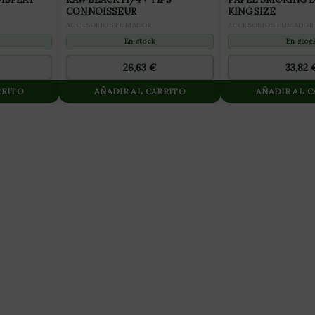
CONNOISSEUR
KING SIZE
ACCESORIOS FUMADOR
ACCESORIOS FUMADOR
En stock
En stoc
26,63
€
33,82
RRITO
AÑADIR AL CARRITO
AÑADIR AL 