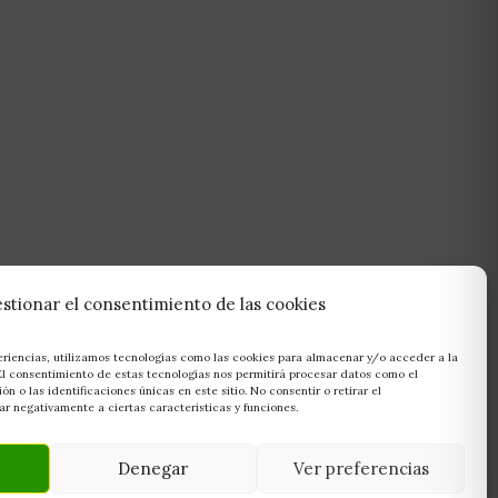
stionar el consentimiento de las cookies
eriencias, utilizamos tecnologías como las cookies para almacenar y/o acceder a la
 El consentimiento de estas tecnologías nos permitirá procesar datos como el
 o las identificaciones únicas en este sitio. No consentir o retirar el
r negativamente a ciertas características y funciones.
Denegar
Ver preferencias