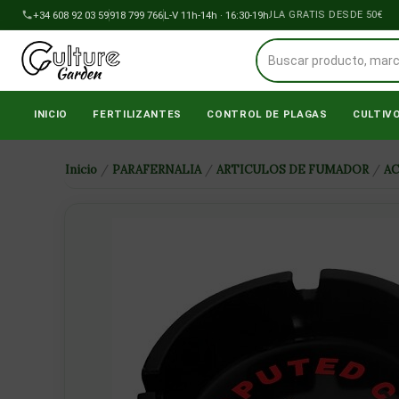
Ir
+34 608 92 03 59
918 799 766
ENVÍOS A PENÍNSULA GRATIS DESDE 50€
L-V 11h-14h · 16:30-19h
al
contenido
INICIO
FERTILIZANTES
CONTROL DE PLAGAS
CULTIV
Inicio
/
PARAFERNALIA
/
ARTICULOS DE FUMADOR
/
A