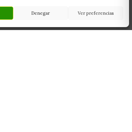
Denegar
Ver preferencias
NEWSLETTER
45950
Suscríbete y recibe las últimas ofertas,
 Toledo
novedades y consejos de cultivo antes que
nadie.
Suscribirme
Sin spam. Cancela cuando quieras.