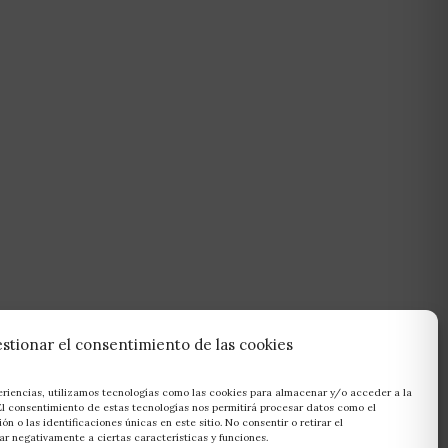
stionar el consentimiento de las cookies
eriencias, utilizamos tecnologías como las cookies para almacenar y/o acceder a la
 El consentimiento de estas tecnologías nos permitirá procesar datos como el
 o las identificaciones únicas en este sitio. No consentir o retirar el
r negativamente a ciertas características y funciones.