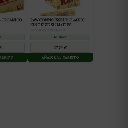
/4 ORGANICO
RAW CONNOISSEUR CLASSIC
KING SIZE SLIM+TIPS
ACCESORIOS FUMADOR
k
En stock
€
27,79
€
CARRITO
AÑADIR AL CARRITO