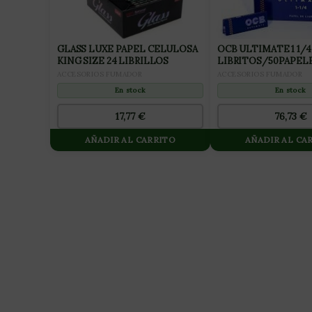
GLASS LUXE PAPEL CELULOSA
OCB ULTIMATE 1 1/4 
KING SIZE 24 LIBRILLOS
LIBRITOS/50PAPELE
ACCESORIOS FUMADOR
ACCESORIOS FUMADOR
En stock
En stock
17,77
€
76,73
€
AÑADIR AL CARRITO
AÑADIR AL CA