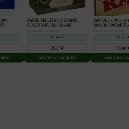
(100
PAPEL SMOKING ORGANIC
RAW BLOC 300 1 1
S)
ROLLS (24ROLLOS/4M)
(40 LIB/300PAPEL)
ACCESORIOS FUMADOR
ACCESORIOS FUMADOR
En stock
En stoc
25,17
€
93,40
RRITO
AÑADIR AL CARRITO
AÑADIR AL 