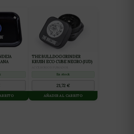
NDEJA
THE BULLDOG GRINDER
IANA
KRUSH ECO CUBE NEGRO (1UD)
ACCESORIOS FUMADOR
k
En stock
€
21,72
€
CARRITO
AÑADIR AL CARRITO