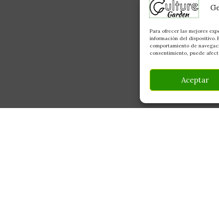
Ge
Para ofrecer las mejores exp
información del dispositivo.
comportamiento de navegación
consentimiento, puede afecta
Aceptar
INFORMACIÓN
CONTACTO
Av Monte Boyal, 54 — 
Mi Cuenta
Casarrubios del Monte,
Carrito
info@culturegarden.es
¿Dónde está mi pedido?
+34 608 92 03 59
Lun–Vie: 9:00–19:00
FAQ's