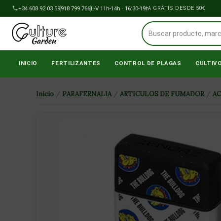
Ir
+34 608 92 03 59
918 799 766
ENVÍOS A PENÍNSULA GRATIS DESDE 50€
L-V 11h-14h · 16:30-19h
al
contenido
INICIO
FERTILIZANTES
CONTROL DE PLAGAS
CULTIV
Inicio
/
PARAFERNALIA
/
ARTICULOS DE FUMADOR
/
A