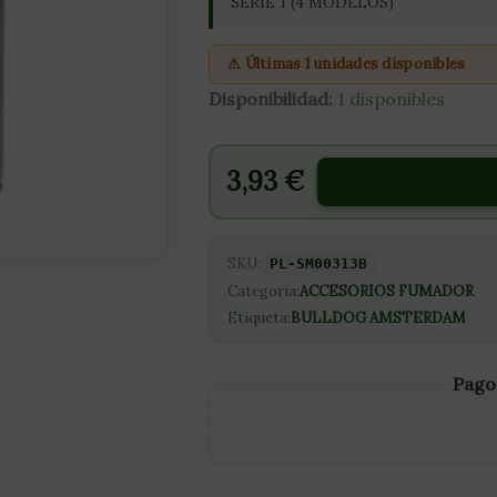
MODELO
SERIE 1 (4 MODELOS)
B)
cantidad
⚠ Últimas 1 unidades disponibles
Disponibilidad:
1 disponibles
3,93
€
SKU:
PL-SM00313B
Categoría:
ACCESORIOS FUMADOR
Etiqueta:
BULLDOG AMSTERDAM
Pago