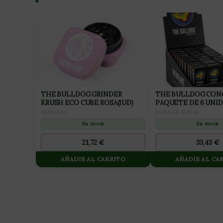
THE BULLDOG GRINDER
THE BULLDOG CON
KRUSH ECO CUBE ROSA(1UD)
PAQUETE DE 6 UNID
(30 PAQUETES)
GRINDERS
PAPEL DE FUMAR
En stock
En stock
21,72
€
33,43
€
AÑADIR AL CARRITO
AÑADIR AL CA