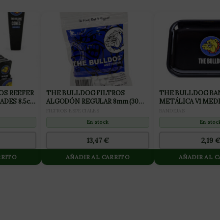
OS REEFER
THE BULLDOG FILTROS
THE BULLDOG BA
ADES 8.5cm
ALGODÓN REGULAR 8mm (30
METÁLICA V1 MED
BOLSAS)
FILTROS ESPECIALES
BANDEJAS
En stock
En stoc
13,47
€
2,19
RRITO
AÑADIR AL CARRITO
AÑADIR AL 