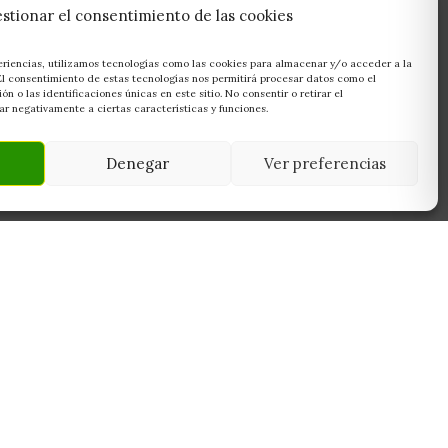
stionar el consentimiento de las cookies
eriencias, utilizamos tecnologías como las cookies para almacenar y/o acceder a la
 El consentimiento de estas tecnologías nos permitirá procesar datos como el
 o las identificaciones únicas en este sitio. No consentir o retirar el
r negativamente a ciertas características y funciones.
Denegar
Ver preferencias
NEWSLETTER
45950
Suscríbete y recibe las últimas ofertas,
 Toledo
novedades y consejos de cultivo antes que
nadie.