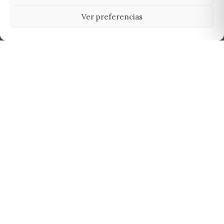
Ver preferencias
Tu grow shop de confianza en
Casarrubios del Monte. Semillas, cultivo,
nutrición y accesorios para el cultivador
exigente.