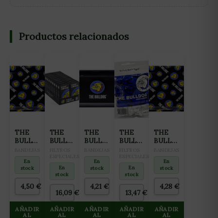
Productos relacionados
THE
THE
THE
THE
THE
BULLDOG
BULLDOG
BULLDOG
BULLDOG
BULLDOG
BANDEJA
FILTROS
BANDEJA
FILTROS
BANDEJA
BANDEJAS
FILTROS
BANDEJAS
FILTROS
BANDEJAS
METÁLICA
ALGODÓN
ESPECIALES
METÁLICA
ALGODÓN
ESPECIALES
METÁLICA
En
En
En
V2 XL
SUPER
V1
REGULAR
V2
En
En
stock
stock
stock
SLIM
MEDIANA
8mm
GRANDE
stock
stock
5.3mm
(30
4,50
€
4,21
€
4,28
€
BLACK
BOLSAS)
16,09
€
13,47
€
(NEGRO)
(20
AÑADIR
AÑADIR
AÑADIR
AÑADIR
AÑADIR
AL
CAJAS)
AL
AL
AL
AL