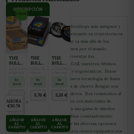
DESCRIPCIÓN
¡Oferta!
The Bulldog es uno de los coffeeshops más antiguos y
famosos de Amsterdam. Comenzando su trayectoria en
1974, han creado una marca que va más allá de los
hoteles y coffeeshops que tienen por el mundo.
Descripción: Nos complace presentar los
THE
THE
THE
BULLDOG
BULLDOG
BULLDOG
encendedores de chorro ZENGAZ, nuestros últimos
PAPEL
PAPEL
GRINDER
ACCESORIOS
PAPEL DE
ACCESORIOS
modelos, sencillos, divertidos y ergonómicos. Estos
KING
FUMADOR
BLACK 1
FUMAR
METÁLICO
FUMADOR
SIZE
encendedores incorporan la nueva tecnología de llama
1/4 (25
3P
En
En
En
REGULAR
LIBRILLOS)
NEGRO
stock
stock
stock
fija segura. Los encendedores de chorro Zengaz son
100%
el compañero ideal para fumadores. Son resistentes al
UNBLEACHED
5,76
€
5,35
€
(50
AHORA
viento, recargables y fabricados con materiales de
AHORRAS
S
LIBRILLOS
€30.79
€0.00
9
primera calidad, disponibles en una gama de diseños
X
DISPLAY)
coloridos y vibrantes que cambian constantemente.
AÑADIR
AÑADIR
AÑADIR
Elija su diseño preferido entre las diversas opciones
AL
AL
AL
CARRITO
CARRITO
CARRITO
disponibles. Estos encendedores vienen equipados con