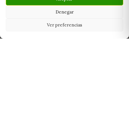
Denegar
Ver preferencias
Tu grow shop de confianza en
Casarrubios del Monte. Semillas, cultivo,
nutrición y accesorios para el cultivador
exigente.