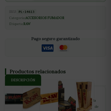
SKU:
PL-14613
Categoría:
ACCESORIOS FUMADOR
Etiqueta:
RAW
Pago seguro garantizado
Productos relacionados
DESCRIPCIÓN
El RAW Black 300 1.1/4 es fácil de liar, cómodo de
sujetar y perfecto para disfrutar del sabor real de la
mezcla sin excesos. Con unas medidas aproximadas de