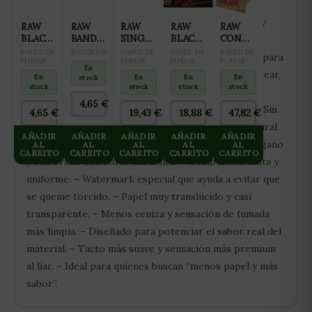
78 x 44 mm, este formato clásico es perfecto para
quienes buscan una experiencia más pura, cómoda y
RAW
RAW
RAW
RAW
RAW
BLACK
BANDEJA
SINGLE
BLACK 1
CONOS
controlada, sin irse al tamaño King Size.
CONO
PEQUEÑA
WIDE
1/4, 24 x
RAWKET
PAPEL DE
BANDEJAS
PAPEL DE
PAPEL DE
PAPEL DE
CARACTERÍSTICAS: – Ultra fino y doble prensado para
20PK 1
FUMAR
50 LIB
FUMAR
50
FUMAR
20
FUMAR
En
1/4
notar muchísimo menos sabor a papel. – Sin blanquear,
50
STAGE
En
En
En
En
stock
HOJAS
DISPLAY
stock
stock
stock
stock
mantiene su color marrón natural. – Sin cloro ni
8
4,65
€
químicos agresivos en el proceso de fabricación. – Sin
4,65
€
19,43
€
18,88
€
47,82
€
aditivos ni acelerantes de combustión. – Goma natural
AÑADIR
AÑADIR
AÑADIR
AÑADIR
AÑADIR
de acacia vegetal para un pegado más natural. – Vegano
AL
AL
AL
AL
AL
CARRITO
CARRITO
CARRITO
CARRITO
CARRITO
y elaborado con fibras naturales. – Combustión lenta y
uniforme. – Watermark especial que ayuda a evitar que
se queme torcido. – Papel muy translúcido y casi
transparente. – Menos ceniza y sensación de fumada
más limpia. – Diseñado para potenciar el sabor real del
material. – Tacto más suave y sensación más premium
al liar. – Ideal para quienes buscan “menos papel y más
sabor”.