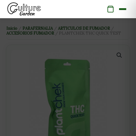
Ir
al
contenido
PLANTCHEK
Inicio
/
PARAFERNALIA
/
ARTICULOS DE FUMADOR
/
ACCESORIOS FUMADOR
/ PLANTCHEK THC QUICK TEST
THC
QUICK
TEST
cantidad