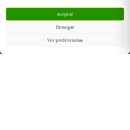
Aceptar
Denegar
Ver preferencias
Tu grow shop de confianza en
Casarrubios del Monte. Semillas, cultivo,
nutrición y accesorios para el cultivador