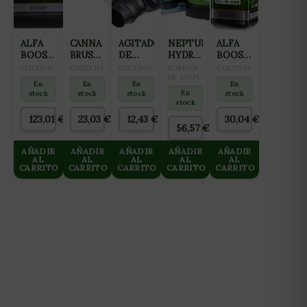
ALFA
CANNA
AGITADOR
NEPTUNE
ALFA
BOOST
BRUSH
DE
HYDROPONICS
BOOST
5L
CEPILLO
AGUA
BOMBA
1L
CULTIVO
COSECHA
CULTIVO
BOMBAS
CULTIVO
DE
12W
SUCCIÓN
DE AGUA
En
En
En
En
CORTE
6000L/H
NH-
En
stock
stock
stock
stock
2
11000
stock
ROTORES
123,01
€
23,03
€
12,43
€
30,04
€
(WAVE
56,57
€
MAKER)
NEPTUNE
AÑADIR
AÑADIR
AÑADIR
AÑADIR
AÑADIR
AL
AL
HIDROPONICS
AL
AL
AL
CARRITO
CARRITO
CARRITO
CARRITO
CARRITO