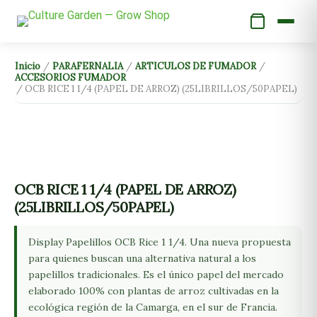
Ir
al
contenido
OCB
Inicio
/
PARAFERNALIA
/
ARTICULOS DE FUMADOR
/
ACCESORIOS FUMADOR
RICE
/ OCB RICE 1 1/4 (PAPEL DE ARROZ) (25LIBRILLOS/50PAPEL)
1
1/4
(PAPEL
DE
ARROZ)
OCB RICE 1 1/4 (PAPEL DE ARROZ)
(25LIBRILLOS/50PAPEL)
(25LIBRILLOS/50PAPEL)
cantidad
Display Papelillos OCB Rice 1 1/4. Una nueva propuesta
para quienes buscan una alternativa natural a los
papelillos tradicionales. Es el único papel del mercado
elaborado 100% con plantas de arroz cultivadas en la
ecológica región de la Camarga, en el sur de Francia.