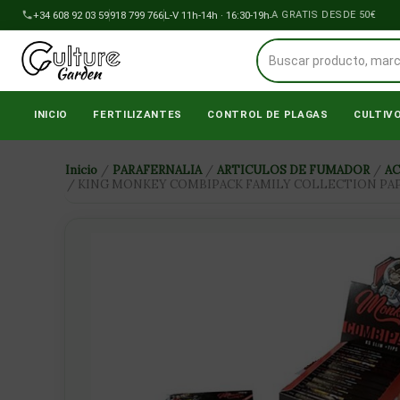
Ir
+34 608 92 03 59
918 799 766
ENVÍOS A PENÍNSULA GRATIS DESDE 50€
L-V 11h-14h · 16:30-19h
al
contenido
INICIO
FERTILIZANTES
CONTROL DE PLAGAS
CULTIV
Inicio
/
PARAFERNALIA
/
ARTICULOS DE FUMADOR
/
A
/ KING MONKEY COMBIPACK FAMILY COLLECTION PAPE