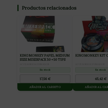
Productos relacionados
KING MONKEY PAPEL MEDIUM
KING MONKEY KIT 
SIZE MIXERPACK 50 + 50 TIPS
ACCESORIOS FUMADOR
ACCESORIOS FUMADOR
En stock
En stock
45,42
€
17,56
€
AÑADIR AL CARRITO
AÑADIR AL CA