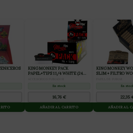
CENICEROS
KING MONKEY PACK
KING MONKEY W
PAPEL+TIPS 1 1/4 WHITE (24
SLIM + FILTRO WO
PACK 50 LIBRILLOS+50 TIPS )
32TIPS)
ACCESORIOS FUMADOR
PAPEL DE FUMAR
En stock
En stoc
16,76
€
22,35
RRITO
AÑADIR AL CARRITO
AÑADIR AL 