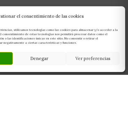
stionar el consentimiento de las cookies
eriencias, utilizamos tecnologías como las cookies para almacenar y/o acceder a la
 El consentimiento de estas tecnologías nos permitirá procesar datos como el
 o las identificaciones únicas en este sitio. No consentir o retirar el
r negativamente a ciertas características y funciones.
Denegar
Ver preferencias
NEWSLETTER
45950
Suscríbete y recibe las últimas ofertas,
 Toledo
novedades y consejos de cultivo antes que
nadie.