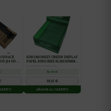
OODPACK
KING MONKEY GREEN DISPLAY
OD (24 UD /
PAPEL KING SIZE SLIM 110MM
(50LIBRILLOS – 32HOJAS)
ACCESORIOS FUMADOR
k
En stock
€
19,15
€
CARRITO
AÑADIR AL CARRITO