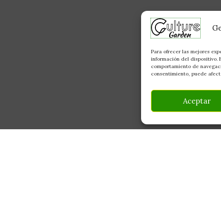
Ge
Para ofrecer las mejores exp
información del dispositivo.
comportamiento de navegación
consentimiento, puede afecta
Aceptar
INFORMACIÓN
CONTACTO
Av Monte Boyal, 54 — 
Mi Cuenta
Casarrubios del Monte,
Carrito
info@culturegarden.es
¿Dónde está mi pedido?