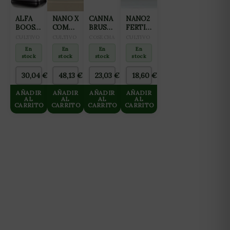
ALFA
NANO X
CANNA
NANO2
BOOST
COMPLEMENTO
BRUSH
FERTILIZANTE
1L
PARA
CEPILLO
ALL IN
CULTIVO
CULTIVO
COSECHA
CULTIVO
HIDROPONÍA
DE
ONE
En
En
En
En
Y
CORTE
(FLORACIÓN
stock
stock
stock
stock
AGUAS
Y
BLANDAS
FINALIZACIÓN)
30,04
€
48,13
€
23,03
€
18,60
€
10L
2L
AÑADIR
AÑADIR
AÑADIR
AÑADIR
AL
AL
AL
AL
CARRITO
CARRITO
CARRITO
CARRITO