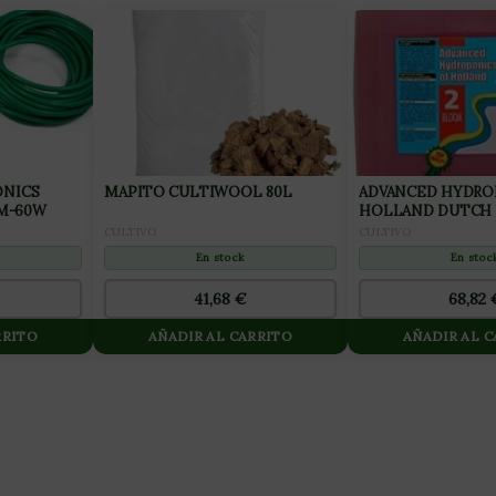
NICS
MAPITO CULTIWOOL 80L
ADVANCED HYDRO
 M-60W
HOLLAND DUTCH
Nº2 BLOOM 10L
CULTIVO
CULTIVO
En stock
En stoc
41,68
€
68,82
RRITO
AÑADIR AL CARRITO
AÑADIR AL 