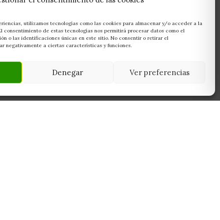
eriencias, utilizamos tecnologías como las cookies para almacenar y/o acceder a la
 El consentimiento de estas tecnologías nos permitirá procesar datos como el
 o las identificaciones únicas en este sitio. No consentir o retirar el
r negativamente a ciertas características y funciones.
Denegar
Ver preferencias
NEWSLETTER
45950
Suscríbete y recibe las últimas ofertas,
 Toledo
novedades y consejos de cultivo antes que
nadie.