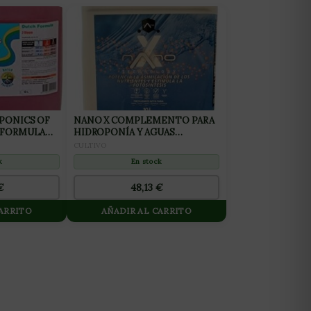
PONICS OF
NANO X COMPLEMENTO PARA
 FORMULA
HIDROPONÍA Y AGUAS
BLANDAS 10L
CULTIVO
k
En stock
€
48,13
€
CARRITO
AÑADIR AL CARRITO