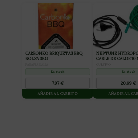
CARBONKO BRIQUETAS BBQ
NEPTUNE HYDROPO
BOLSA 3KG
CABLE DE CALOR 10
PARAFERNALIA
CULTIVO
En stock
En stock
7,97
€
20,69
€
AÑADIR AL CARRITO
AÑADIR AL CA