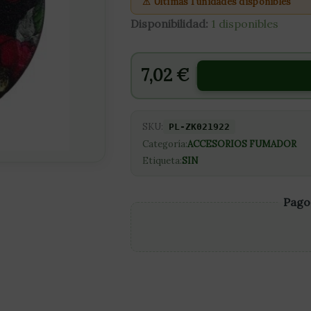
⚠ Últimas 1 unidades disponibles
Disponibilidad:
1 disponibles
7,02
€
SKU:
PL-ZK021922
Categoría:
ACCESORIOS FUMADOR
Etiqueta:
SIN
Pago