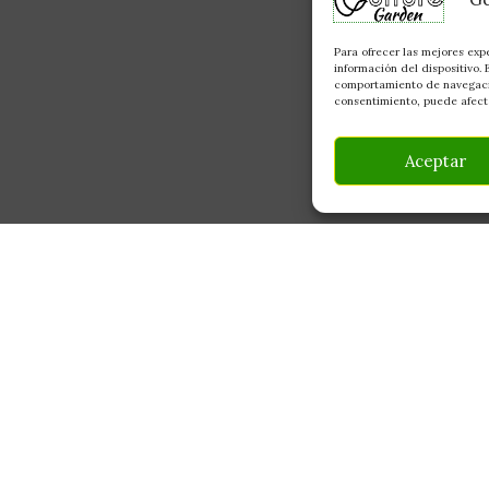
Para ofrecer las mejores exp
información del dispositivo.
comportamiento de navegación
consentimiento, puede afecta
Aceptar
INFORMACIÓN
CONTACTO
Av Monte Boyal, 54 — 
Mi Cuenta
Casarrubios del Monte,
Carrito
info@culturegarden.es
¿Dónde está mi pedido?
+34 608 92 03 59
Lun–Vie: 9:00–19:00
FAQ's
Sáb: 10:00–14:00
Noticias y Artículos