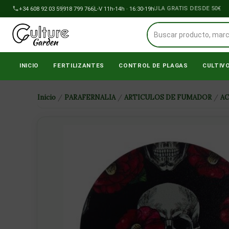
Ir
+34 608 92 03 59
918 799 766
ENVÍOS A PENÍNSULA GRATIS DESDE 50€
L-V 11h-14h · 16:30-19h
al
contenido
INICIO
FERTILIZANTES
CONTROL DE PLAGAS
CULTIV
Inicio
/
PARAFERNALIA
/
ARTICULOS DE FUMADOR
/
A