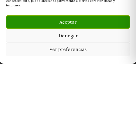
consentimiento, puede afectar negativamente a ciertas características y
funciones.
Aceptar
Denegar
Ver preferencias
Tu grow shop de confianza en
Casarrubios del Monte. Semillas, cultivo,