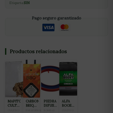
Etiqueta:
SIN
Pago seguro garantizado
Productos relacionados
MAPITO
CARBONKO
PIEDRA
ALFA
CULTIWOOL
BRIQUETAS
DIFUSORA
BOOST
80L
BBQ
AQUAKING
5L
CULTIVO
PARAFERNALIA
BOMBAS
CULTIVO