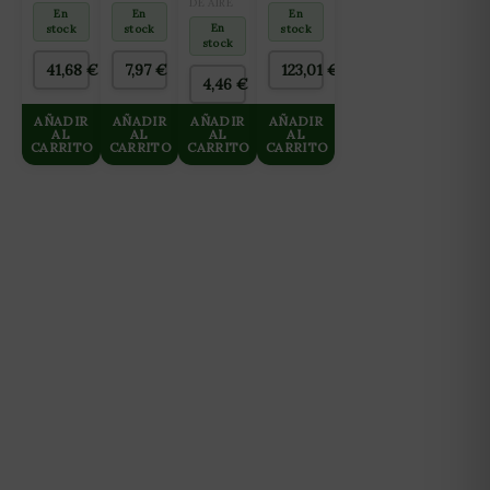
BOLSA
ANILLO
DE AIRE
En
En
En
3KG
(12CM)
En
stock
stock
stock
stock
41,68
€
7,97
€
123,01
€
4,46
€
AÑADIR
AÑADIR
AÑADIR
AÑADIR
AL
AL
AL
AL
CARRITO
CARRITO
CARRITO
CARRITO