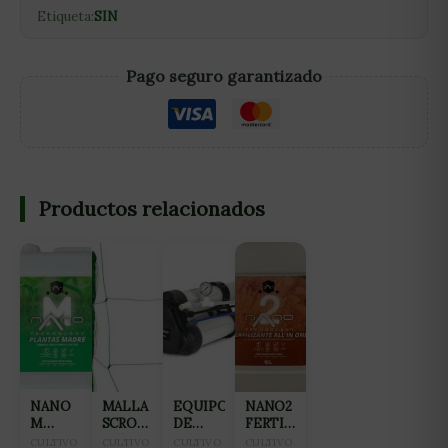
Etiqueta:
SIN
Pago seguro garantizado
Productos relacionados
NANO
MALLA
EQUIPO
NANO2
M
SCROG
DE
FERTILIZANTE
FERTILIZANTE
VERDE
OSMOSIS
ALL IN
CULTIVO
CULTIVO
CULTIVO
CULTIVO