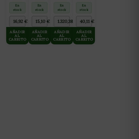
ALL IN
15X15CM
INVERSA
ONE
En
En
En
En
ONE
(2X25M)
GROWMAX
(FLORACIÓN
stock
stock
stock
stock
PARA
3000
Y
CULTIVO
L/DIA
FINALIZACIÓN)
16,92
€
15,10
€
1.320,38
€
40,11
€
DE
HASTA
10L
MADRES
125 L/H
AÑADIR
AÑADIR
AÑADIR
AÑADIR
2L
AL
AL
AL
AL
CARRITO
CARRITO
CARRITO
CARRITO