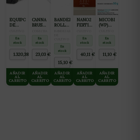
EQUIPO
CANNA
BANDEJA
NANO2
MICOBIOMA
DE
BRUSH
ROLL
FERTILIZANTE
(WP)
OSMOSIS
CEPILLO
TRAY
ALL IN
50GR
CULTIVO
COSECHA
BANDEJAS
CULTIVO
CULTIVO
INVERSA
DE
PARA
DE
ONE
En
En
En
En
CULTIVO
GROWMAX
CORTE
CULTIVO
(FLORACIÓN
stock
stock
stock
stock
3000
1M
Y
En
stock
L/DIA
FINALIZACIÓN)
1.320,38
€
23,03
€
40,11
€
11,10
€
HASTA
10L
125 L/H
15,10
€
AÑADIR
AÑADIR
AÑADIR
AÑADIR
AÑADIR
AL
AL
AL
AL
AL
CARRITO
CARRITO
CARRITO
CARRITO
CARRITO