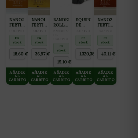
NANO2
NANO1
BANDEJA
EQUIPO
NANO2
FERTILIZANTE
FERTILIZANTE
ROLL
DE
FERTILIZANTE
ALL IN
ALL IN
TRAY
OSMOSIS
ALL IN
CULTIVO
CULTIVO
BANDEJAS
CULTIVO
CULTIVO
ONE
ONE
PARA
DE
INVERSA
ONE
En
En
En
En
CULTIVO
(FLORACIÓN
(CRECIMIENTO
CULTIVO
GROWMAX
(FLORACIÓN
stock
stock
stock
stock
Y
Y
1M
3000
Y
En
stock
FINALIZACIÓN)
PREFLORACIÓN)
L/DIA
FINALIZACIÓN)
18,60
€
36,97
€
1.320,38
€
40,11
€
2L
10L
HASTA
10L
15,10
€
125 L/H
AÑADIR
AÑADIR
AÑADIR
AÑADIR
AÑADIR
AL
AL
AL
AL
AL
CARRITO
CARRITO
CARRITO
CARRITO
CARRITO