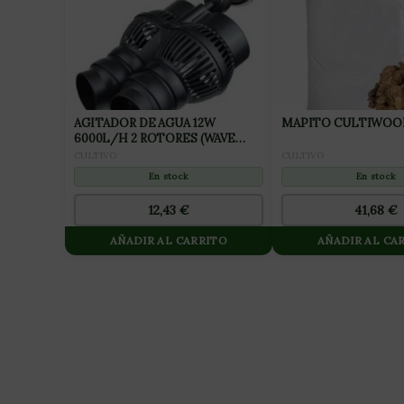
AGITADOR DE AGUA 12W
MAPITO CULTIWOOL
6000L/H 2 ROTORES (WAVE
MAKER) NEPTUNE
CULTIVO
CULTIVO
HIDROPONICS
En stock
En stock
41,68
€
12,43
€
AÑADIR AL CARRITO
AÑADIR AL CA