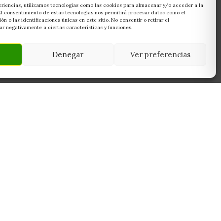
eriencias, utilizamos tecnologías como las cookies para almacenar y/o acceder a la
 El consentimiento de estas tecnologías nos permitirá procesar datos como el
 o las identificaciones únicas en este sitio. No consentir o retirar el
r negativamente a ciertas características y funciones.
Denegar
Ver preferencias
NEWSLETTER
45950
Suscríbete y recibe las últimas ofertas,
 Toledo
novedades y consejos de cultivo antes que
nadie.
Suscribirme