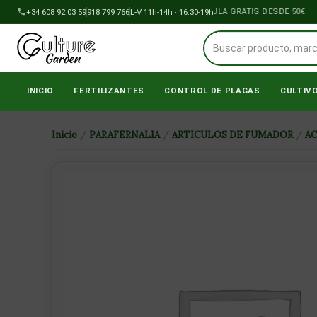
Ir
+34 608 92 03 59
918 799 766
ENVÍOS A PENÍNSULA GRATIS DESDE 50€
L-V 11h-14h · 16:30-19h
al
contenido
INICIO
FERTILIZANTES
CONTROL DE PLAGAS
CULTIV
Inicio
/
PARAFERNALIA
/
ARTICULOS DE FUMADOR
/
A