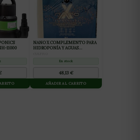
PONICS
NANO X COMPLEMENTO PARA
H-11000
HIDROPONÍA Y AGUAS
BLANDAS 10L
CULTIVO
k
En stock
€
48,13
€
CARRITO
AÑADIR AL CARRITO