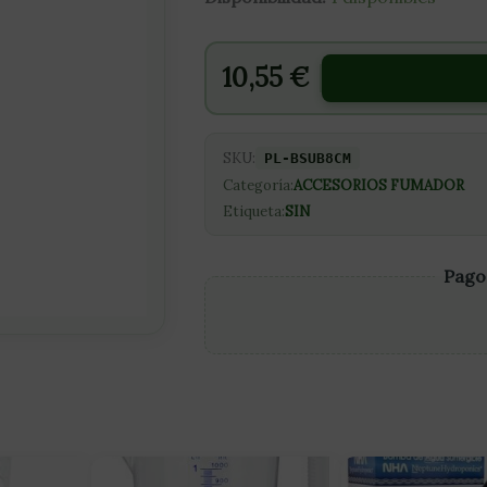
10,55
€
SKU:
PL-BSUB8CM
Categoría:
ACCESORIOS FUMADOR
Etiqueta:
SIN
Pago