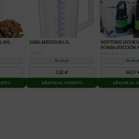
 80L
JARRA MEDIDORA 1L
NEPTUNE HYDRO
BOMBA SUCCIÓN N
CULTIVO
BOMBAS DE AGUA
En stock
En stoc
2,52
€
56,57
RRITO
AÑADIR AL CARRITO
AÑADIR AL 