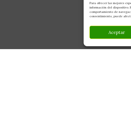
Para ofrecer las mejores exp
información del dispositivo.
comportamiento de navegación
consentimiento, puede afecta
Aceptar
INFORMACIÓN
CONTACTO
Av Monte Boyal, 54 — 
Mi Cuenta
Casarrubios del Monte,
Carrito
info@culturegarden.es
¿Dónde está mi pedido?
+34 608 92 03 59
Lun–Vie: 9:00–19:00
FAQ's
Sáb: 10:00–14:00
Noticias y Artículos
Tienda