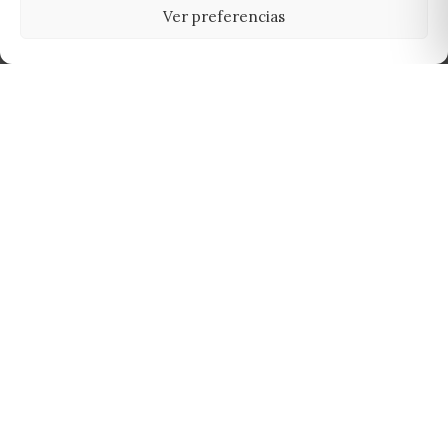
Ver preferencias
Tu grow shop de confianza en
Casarrubios del Monte. Semillas, cultivo,
nutrición y accesorios para el cultivador
exigente.