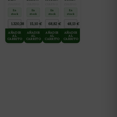
OSMOSIS
VERDE
OF
PARA
CULTIVO
CULTIVO
CULTIVO
CULTIVO
INVERSA
15X15CM
HOLLAND
HIDROPONÍA
En
En
En
En
GROWMAX
(2X25M)
DUTCH
Y
stock
stock
stock
stock
3000
FORMULA
AGUAS
L/DIA
Nº2
BLANDAS
1.320,38
€
15,10
€
68,82
€
48,13
€
HASTA
BLOOM
10L
125 L/H
10L
AÑADIR
AÑADIR
AÑADIR
AÑADIR
AL
AL
AL
AL
CARRITO
CARRITO
CARRITO
CARRITO