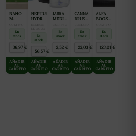
NANO
NEPTUNE
JARRA
CANNA
ALFA
M
HYDROPONICS
MEDIDORA
BRUSH
BOOST
FERTILIZANTE
BOMBA
1L
CEPILLO
5L
CULTIVO
BOMBAS
CULTIVO
COSECHA
CULTIVO
ALL IN
SUCCIÓN
DE AGUA
DE
En
En
En
En
ONE
NH-
CORTE
En
stock
stock
stock
stock
PARA
11000
stock
CULTIVO
36,97
€
2,52
€
23,03
€
123,01
€
DE
56,57
€
MADRES
10L
AÑADIR
AÑADIR
AÑADIR
AÑADIR
AÑADIR
AL
AL
AL
AL
AL
CARRITO
CARRITO
CARRITO
CARRITO
CARRITO