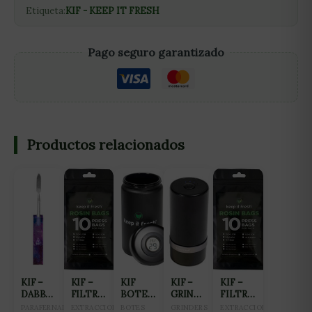
Etiqueta:
KIF - KEEP IT FRESH
Pago seguro garantizado
Productos relacionados
KIF –
KIF –
KIF
KIF –
KIF –
DABBER
FILTRO
BOTE
GRINDER
FILTRO
GALAXIA
PARA
DE
ELECTRÓNICO
PARA
PARAFERNALIA
EXTRACCION
BOTES
GRINDERS
EXTRACCION