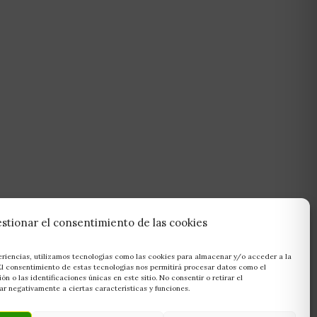
stionar el consentimiento de las cookies
eriencias, utilizamos tecnologías como las cookies para almacenar y/o acceder a la
 El consentimiento de estas tecnologías nos permitirá procesar datos como el
 o las identificaciones únicas en este sitio. No consentir o retirar el
r negativamente a ciertas características y funciones.