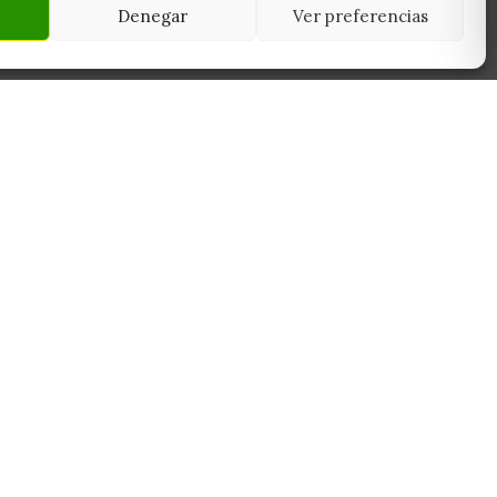
Denegar
Ver preferencias
NEWSLETTER
45950
Suscríbete y recibe las últimas ofertas,
 Toledo
novedades y consejos de cultivo antes que
nadie.
Suscribirme
Sin spam. Cancela cuando quieras.