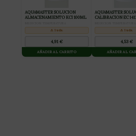
AQUAMASTER SOLUCION
AQUAMASTER SOLU
ALMACENAMIENTO KCI 100ML
CALIBRACION EC 141
MEDICION TEMPERATURA
MEDICION TEMPERATURA
⚠ 1 uds.
⚠ 1 uds.
4,91
€
4,53
€
AÑADIR AL CARRITO
AÑADIR AL CA