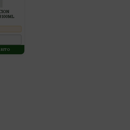
CION
3 100ML
RRITO