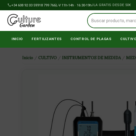
Ir
+34 608 92 03 59
918 799 766
ENVÍOS A PENÍNSULA GRATIS DESDE 50€
L-V 11h-14h · 16:30-19h
al
contenido
INICIO
FERTILIZANTES
CONTROL DE PLAGAS
CULTIV
Inicio
/
CULTIVO
/
INSTRUMENTOS DE MEDIDA
/
MED