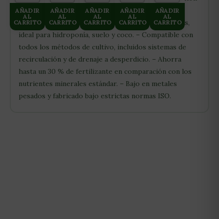
estable hasta 10 días en el depósito. – Totalmente
AÑADIR
AÑADIR
AÑADIR
AÑADIR
AÑADIR
AL
AL
AL
AL
AL
soluble en agua – No deja residuos ni obstrucciones,
CARRITO
CARRITO
CARRITO
CARRITO
CARRITO
ideal para hidroponía, suelo y coco. – Compatible con
todos los métodos de cultivo, incluidos sistemas de
recirculación y de drenaje a desperdicio. – Ahorra
hasta un 30 % de fertilizante en comparación con los
nutrientes minerales estándar. – Bajo en metales
pesados y fabricado bajo estrictas normas ISO.