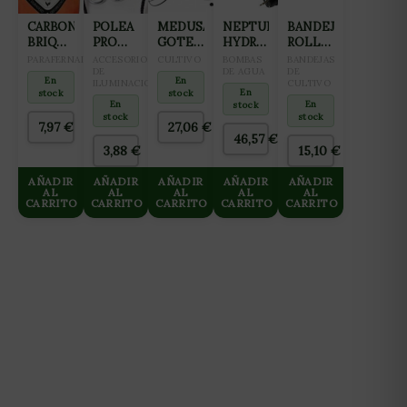
CARBONKO
POLEA
MEDUSA
NEPTUNE
BANDEJA
BRIQUETAS
PRO
GOTERO
HYDROPONICS
ROLL
BBQ
HANGER
25MM
BOMBA
TRAY
PARAFERNALIA
ACCESORIOS
CULTIVO
BOMBAS
BANDEJAS
BOLSA
68KG
DE
12
SUMERGIBLE
DE AGUA
PARA
DE
En
En
ILUMINACION
CULTIVO
3KG
SALIDAS
NH-
CULTIVO
En
stock
stock
3000
1M
En
En
stock
stock
stock
7,97
€
27,06
€
46,57
€
3,88
€
15,10
€
AÑADIR
AÑADIR
AÑADIR
AÑADIR
AÑADIR
AL
AL
AL
AL
AL
CARRITO
CARRITO
CARRITO
CARRITO
CARRITO