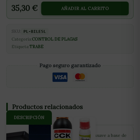
35,30
€
AÑADIR AL CARRITO
SKU:
PL-BILE5L
Categoría:
CONTROL DE PLAGAS
Etiqueta:
TRABE
Pago seguro garantizado
Productos relacionados
DESCRIPCIÓN
COMPOSICIÓN Del 25 al 35 % de jabón suave a base de