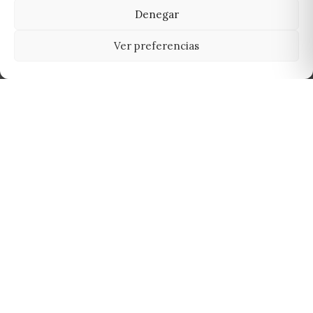
Denegar
Ver preferencias
Tu grow shop de confianza en
Casarrubios del Monte. Semillas, cultivo,
nutrición y accesorios para el cultivador
exigente.