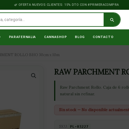
OFERTA NUEVOS CLIENTES: 15% DTO CON #PRIMERACOMPRA
O
PARAFERNALIA
CANNASHOP
BLOG
CONTACTO
HMENT ROLLO BHO 30cm x 10m
RAW PARCHMENT RO
Raw Parchment Rollo. Caja de 6 roll
natural sin refinar.
Sin stock — No disponible actualmen
SKU:
PL-03227