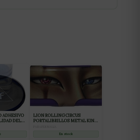
O ADHESIVO
LION ROLLING CIRCUS
LIDAD DEL
PORTALIBRILLOS METAL KING
SIZE MORADO TORA-
PARAFERNALIA
TORA(1UD)
k
En stock