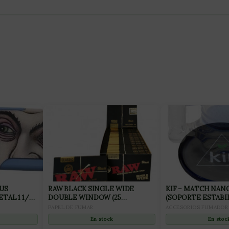
US
RAW BLACK SINGLE WIDE
KIF – MATCH NAN
TAL 1 1/4
DOUBLE WINDOW (25
(SOPORTE ESTABI
LIBRILLOS)
BONG)
PAPEL DE FUMAR
ACCESORIOS FUMADOR
En stock
En stoc