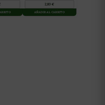
€
2,83
€
CARRITO
AÑADIR AL CARRITO