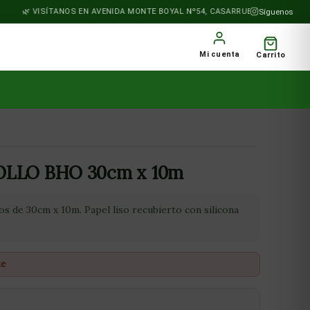
VISÍTANOS EN AVENIDA MONTE BOYAL Nº54, CASARRUBIOS DEL MONTE
Síguenos
Mi cuenta
Carrito
LLO BHO 30cm x 10m
os de 30cm x 10m. Papel liso recubierto con silicona
te