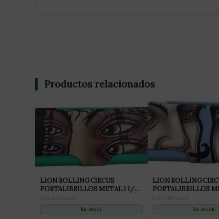
Productos relacionados
LION ROLLING CIRCUS
LION ROLLING CIRC
PORTALIBRILLOS METAL 1 1/4
PORTALIBRILLOS ME
VERDE RUBY (1UD)
AZUL SILVERFUCK &
PARAFERNALIA
PARAFERNALIA
JELLYBELLY (1UD)
En stock
En stock