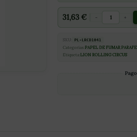
31,63
€
-
+
SKU:
PL-LRCD1041
Categorías:
PAPEL DE FUMAR
,
PARAFE
Etiqueta:
LION ROLLING CIRCUS
Pago