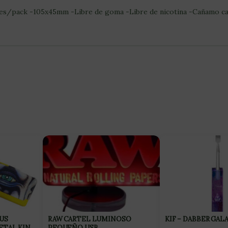
s/pack -105x45mm -Libre de goma -Libre de nicotina -Cañamo can
US
RAW CARTEL LUMINOSO
KIF – DABBER GAL
ETAL KING
PEQUEÑO USB