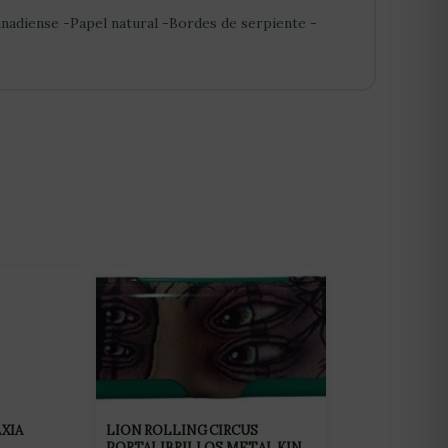
adiense -Papel natural -Bordes de serpiente -
AXIA
LION ROLLING CIRCUS
PORTALIBRILLOS METAL KING