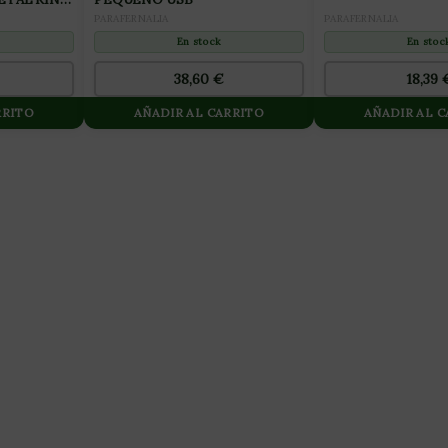
AR ALLAN
PARAFERNALIA
PARAFERNALIA
En stoc
En stock
18,39
38,60
€
RRITO
AÑADIR AL CARRITO
AÑADIR AL 