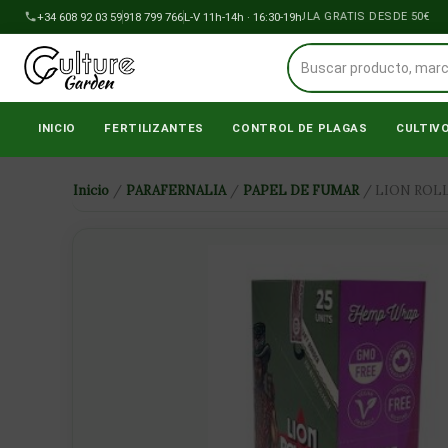
Ir
+34 608 92 03 59
918 799 766
ENVÍOS A PENÍNSULA GRATIS DESDE 50€
L-V 11h-14h · 16:30-19h
al
contenido
INICIO
FERTILIZANTES
CONTROL DE PLAGAS
CULTIV
Inicio
/
PARAFERNALIA
/
PAPEL DE FUMAR
/ LION ROL