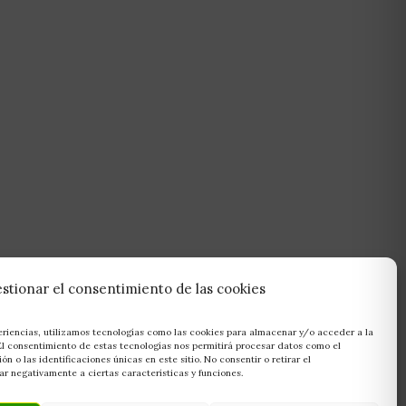
stionar el consentimiento de las cookies
eriencias, utilizamos tecnologías como las cookies para almacenar y/o acceder a la
 El consentimiento de estas tecnologías nos permitirá procesar datos como el
 o las identificaciones únicas en este sitio. No consentir o retirar el
r negativamente a ciertas características y funciones.