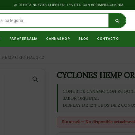
OFERTA NUEVOS CLIENTES: 15% DTO CON #PRIMERACOMPRA
O
PARAFERNALIA
CANNASHOP
BLOG
CONTACTO
 HEMP ORIGINAL 2×12
CYCLONES HEMP ORI
CONOS DE CAÑAMO CON BOQUIL
SABOR ORIGINAL
DISPLAY DE 12 TUBOS DE 2 CONO
Sin stock — No disponible actualmen