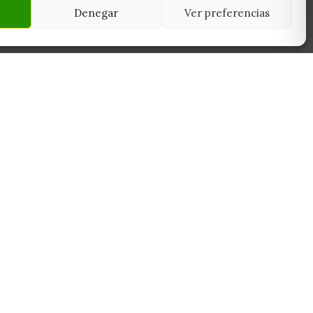
Denegar
Ver preferencias
NEWSLETTER
45950
Suscríbete y recibe las últimas ofertas,
 Toledo
novedades y consejos de cultivo antes que
nadie.
Suscribirme
Sin spam. Cancela cuando quieras.