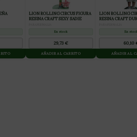
EÑA
LION ROLLING CIRCUS FIGURA
LION ROLLING CI
RESINA CRAFT SEXY SADIE
RESINA CRAFT DUK
EDICIÓN LIMITAD
PARAFERNALIA
PARAFERNALIA
En stock
En stoc
29,73
€
60,10
RRITO
AÑADIR AL CARRITO
AÑADIR AL 