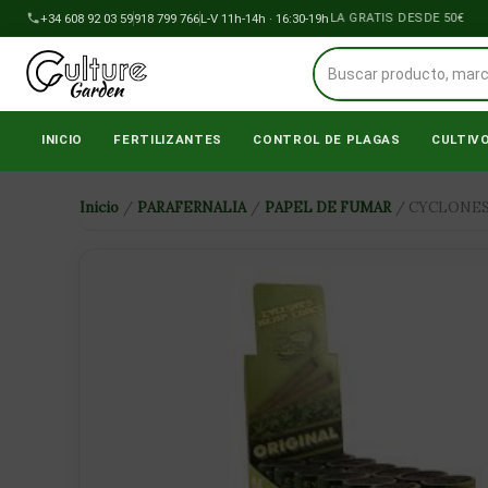
Ir
+34 608 92 03 59
918 799 766
ENVÍOS A PENÍNSULA GRATIS DESDE 50€
L-V 11h-14h · 16:30-19h
al
contenido
INICIO
FERTILIZANTES
CONTROL DE PLAGAS
CULTIV
Inicio
/
PARAFERNALIA
/
PAPEL DE FUMAR
/ CYCLONES