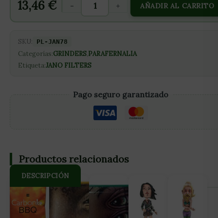
13,46
€
-
+
AÑADIR AL CARRITO
SKU:
PL-JAN78
Categorías:
GRINDERS
,
PARAFERNALIA
Etiqueta:
JANO FILTERS
Pago seguro garantizado
Productos relacionados
DESCRIPCIÓN
Tenemos el placer de presentaros lo que consideramos
nuestro mejor invento hasta la fecha! Le hemos llamado