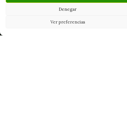
Denegar
Ver preferencias
Tu grow shop de confianza en
Casarrubios del Monte. Semillas, cultivo,
nutrición y accesorios para el cultivador
exigente.
INFORMACIÓN
Mi Cuenta
Carrito
¿Dónde está mi pedido?
FAQ's