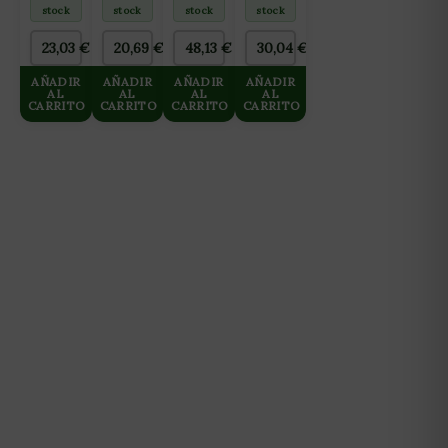
CORTE
CALOR
Y
stock
stock
stock
stock
10 M-
AGUAS
60W
BLANDAS
23,03
€
20,69
€
48,13
€
30,04
€
10L
AÑADIR
AÑADIR
AÑADIR
AÑADIR
AL
AL
AL
AL
CARRITO
CARRITO
CARRITO
CARRITO