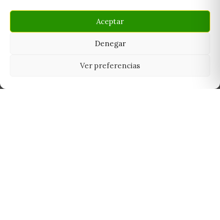
Aceptar
Denegar
Ver preferencias
Tu grow shop de confianza en
Casarrubios del Monte. Semillas, cultivo,
nutrición y accesorios para el cultivador