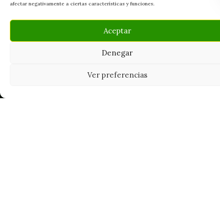
afectar negativamente a ciertas características y funciones.
Aceptar
Denegar
Ver preferencias
Tu grow shop de confianza en
Casarrubios del Monte. Semillas, cultivo,
nutrición y accesorios para el cultivador
exigente.
INFORMACIÓN