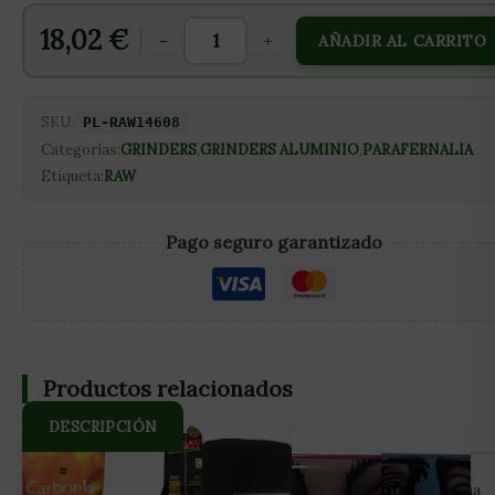
18,02
€
-
+
AÑADIR AL CARRITO
SKU:
PL-RAW14608
Categorías:
GRINDERS
,
GRINDERS ALUMINIO
,
PARAFERNALIA
Etiqueta:
RAW
Pago seguro garantizado
Productos relacionados
DESCRIPCIÓN
Grinder Edición Limitada de Raw x Hammercraft RAW se ha