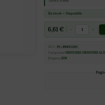
Altura 30mm
En stock — Disponible
6,61
€
-
+
SKU:
PL-ZK091285
Categorías:
GRINDERS
,
GRINDERS AL
Etiqueta:
SIN
Pago