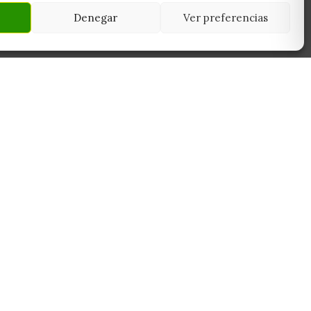
Denegar
Ver preferencias
NEWSLETTER
45950
Suscríbete y recibe las últimas ofertas,
 Toledo
novedades y consejos de cultivo antes que
nadie.
Suscribirme
Sin spam. Cancela cuando quieras.