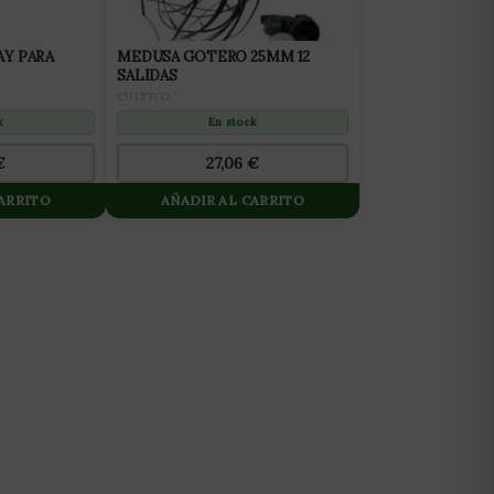
AY PARA
MEDUSA GOTERO 25MM 12
SALIDAS
CULTIVO
k
En stock
€
27,06
€
CARRITO
AÑADIR AL CARRITO