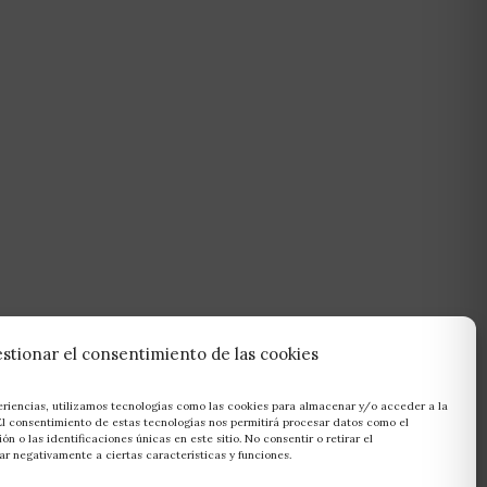
stionar el consentimiento de las cookies
eriencias, utilizamos tecnologías como las cookies para almacenar y/o acceder a la
 El consentimiento de estas tecnologías nos permitirá procesar datos como el
 o las identificaciones únicas en este sitio. No consentir o retirar el
r negativamente a ciertas características y funciones.