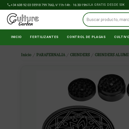
Ir
+34 608 92 03 59
918 799 766
ENVÍOS A PENÍNSULA GRATIS DESDE 50€
L-V 11h-14h · 16:30-19h
al
contenido
INICIO
FERTILIZANTES
CONTROL DE PLAGAS
CULTIV
Inicio
/
PARAFERNALIA
/
GRINDERS
/
GRINDERS ALUMI