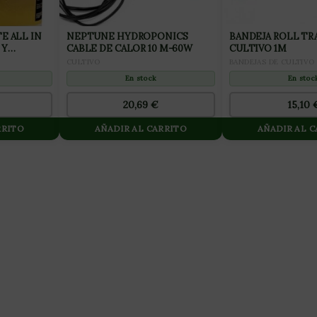
E ALL IN
NEPTUNE HYDROPONICS
BANDEJA ROLL TR
 Y
CABLE DE CALOR 10 M-60W
CULTIVO 1M
CULTIVO
BANDEJAS DE CULTIVO
En stock
En stoc
20,69
€
15,10
RRITO
AÑADIR AL CARRITO
AÑADIR AL 