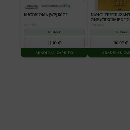
MICOBIOMA (WP) 50GR
NANO1 FERTILIZANT
ONE (CRECIMIENTO
PREFLORACIÓN) 10L
CULTIVO
CULTIVO
En stock
En stock
11,10
€
36,97
€
AÑADIR AL CARRITO
AÑADIR AL CA