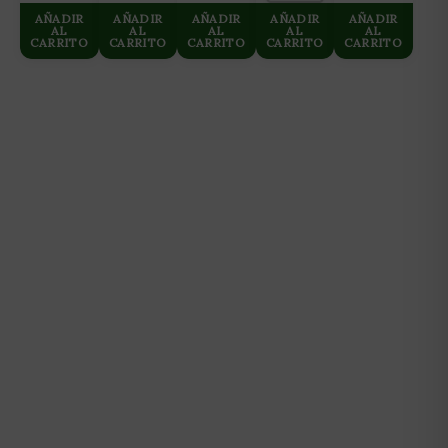
TORA
TORA-
MR
SEXY
AÑADIR
AÑADIR
AÑADIR
AÑADIR
AÑADIR
(1UD)
TORA(1UD)
TRAMPOLINE
SADIE
AL
AL
AL
AL
AL
CARRITO
CARRITO
CARRITO
CARRITO
CARRITO
(1UD)
(1UD)