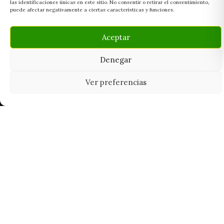
las identificaciones únicas en este sitio. No consentir o retirar el consentimiento,
puede afectar negativamente a ciertas características y funciones.
Aceptar
Denegar
Ver preferencias
Tu grow shop de confianza en
Casarrubios del Monte. Semillas, cultivo,
nutrición y accesorios para el cultivador
exigente.