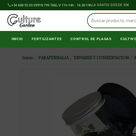
Ir
+34 608 92 03 59
918 799 766
ENVÍOS A PENÍNSULA GRATIS DESDE 50€
L-V 11h-14h · 16:30-19h
al
contenido
INICIO
FERTILIZANTES
CONTROL DE PLAGAS
CULTIV
Inicio
/
PARAFERNALIA
/
ENVASES Y CONSERVACION
/