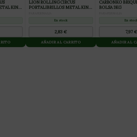
US
LION ROLLING CIRCUS
CARBONKO BRIQU
ETAL KING
PORTALIBRILLOS METAL KING
BOLSA 3KG
-
SIZE AMARILLO EDGAR ALLAN
PARAFERNALIA
PARAFERNALIA
(1UD)
En stock
En stoc
2,83
€
7,97
RRITO
AÑADIR AL CARRITO
AÑADIR AL 