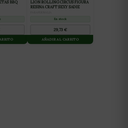
ETAS BBQ
LION ROLLING CIRCUS FIGURA
RESINA CRAFT SEXY SADIE
PARAFERNALIA
k
En stock
€
29,73
€
CARRITO
AÑADIR AL CARRITO