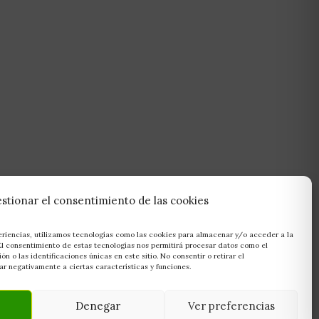
stionar el consentimiento de las cookies
eriencias, utilizamos tecnologías como las cookies para almacenar y/o acceder a la
 El consentimiento de estas tecnologías nos permitirá procesar datos como el
 o las identificaciones únicas en este sitio. No consentir o retirar el
r negativamente a ciertas características y funciones.
Denegar
Ver preferencias